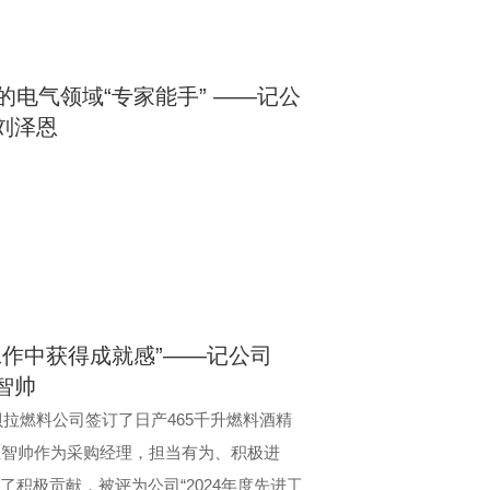
电气领域“专家能手” ——记公
”刘泽恩
工作中获得成就感”——记公司
王智帅
玛贝拉燃料公司签订了日产465千升燃料酒精
王智帅作为采购经理，担当有为、积极进
积极贡献，被评为公司“2024年度先进工